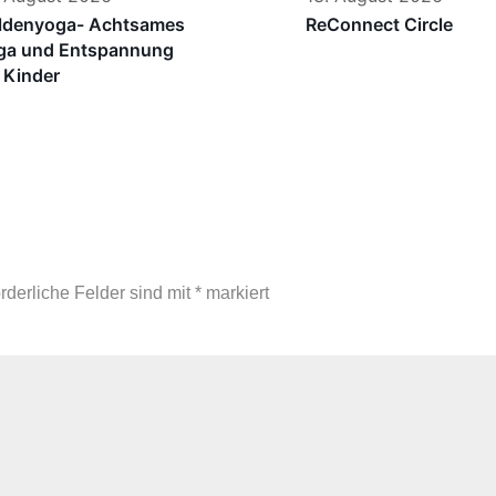
ldenyoga- Achtsames
ReConnect Circle
ga und Entspannung
r Kinder
orderliche Felder sind mit
*
markiert